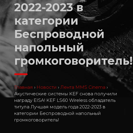
2022-2023 в
категории
Беспроводной
напольный
громкоговоритель!
Главная
›
Новости
›
Лента MMS Cinema
›
Акустические системы KEF снова получили
награду EISA! KEF LS60 Wireless обладатель
титула Лучшая модель года 2022-2023 в
0
категории Беспроводной напольный
громкоговоритель!