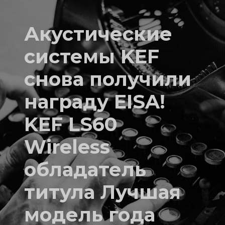
Акустические
системы KEF
снова получили
награду EISA!
KEF LS60
Wireless
обладатель
титула Лучшая
модель года