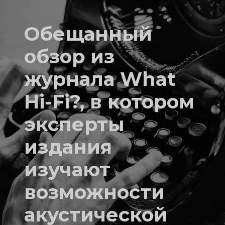
Обещанный
обзор из
журнала What
Hi-Fi?, в котором
эксперты
издания
изучают
возможности
акустической