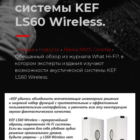
системы KEF
LS60 Wireless.
Главная
›
Новости
›
Лента MMS Cinema
›
Обещанный обзор из журнала What Hi-Fi?, в
котором эксперты издания изучают
возможности акустической системы KEF
1
LS60 Wireless.