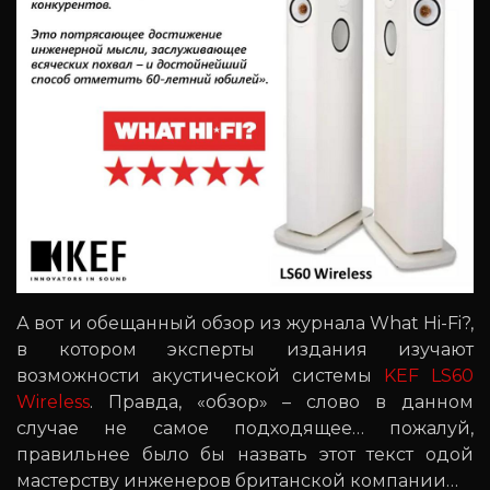
А вот и обещанный обзор из журнала What Hi-Fi?,
в котором эксперты издания изучают
возможности акустической системы
KEF LS60
Wireless
. Правда, «обзор» – слово в данном
случае не самое подходящее… пожалуй,
правильнее было бы назвать этот текст одой
мастерству инженеров британской компании…