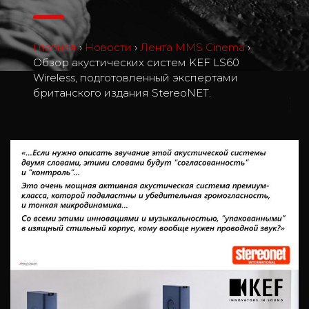
Главная
›
Новости
›
Лента MMS Cinema
›
Обзор акустических систем KEF LS60
Wireless, подготовленный экспертами
британского издания StereoNET.
2