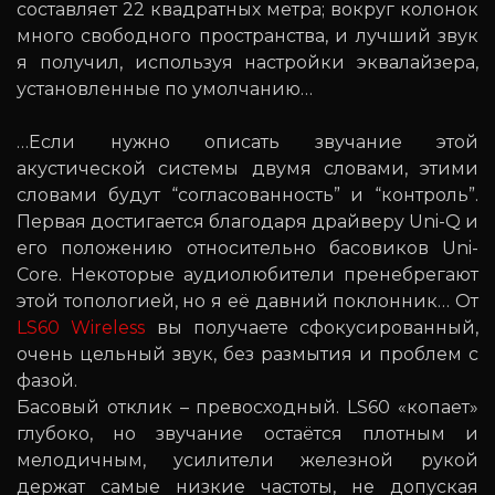
составляет 22 квадратных метра; вокруг колонок
много свободного пространства, и лучший звук
я получил, используя настройки эквалайзера,
установленные по умолчанию…
…Если нужно описать звучание этой
акустической системы двумя словами, этими
словами будут “согласованность” и “контроль”.
Первая достигается благодаря драйверу Uni-Q и
его положению относительно басовиков Uni-
Core. Некоторые аудиолюбители пренебрегают
этой топологией, но я её давний поклонник… От
LS60 Wireless
вы получаете сфокусированный,
очень цельный звук, без размытия и проблем с
фазой.
Басовый отклик – превосходный. LS60 «копает»
глубоко, но звучание остаётся плотным и
мелодичным, усилители железной рукой
держат самые низкие частоты, не допуская