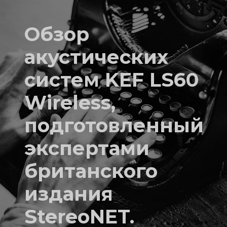
Обзор
акустических
систем KEF LS60
Wireless,
подготовленный
экспертами
британского
издания
StereoNET.