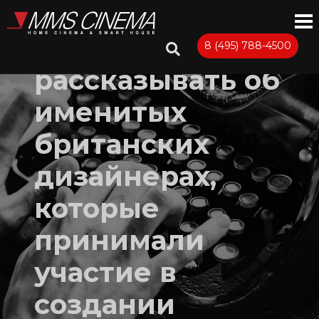
Продолжаем
8 (495) 788-4500
рассказывать об
именитых
британских
дизайнерах,
которые
принимали
участие в
создании