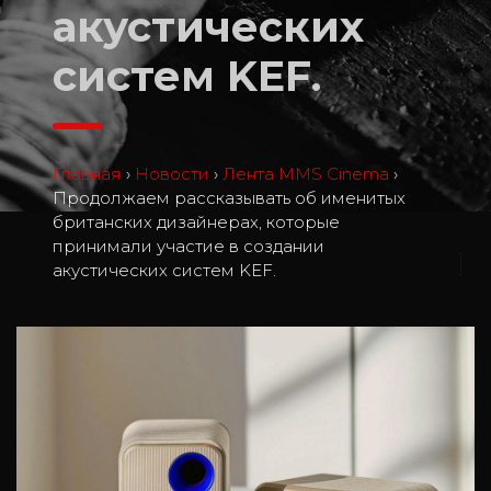
акустических
систем KEF.
Главная
›
Новости
›
Лента MMS Cinema
›
Продолжаем рассказывать об именитых
британских дизайнерах, которые
принимали участие в создании
2
акустических систем KEF.