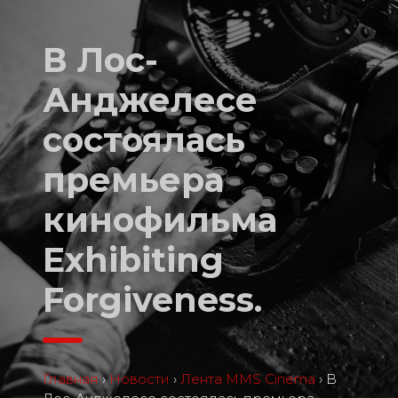
В Лос-
Анджелесе
состоялась
премьера
кинофильма
Exhibiting
Forgiveness.
Главная
›
Новости
›
Лента MMS Cinema
›
В