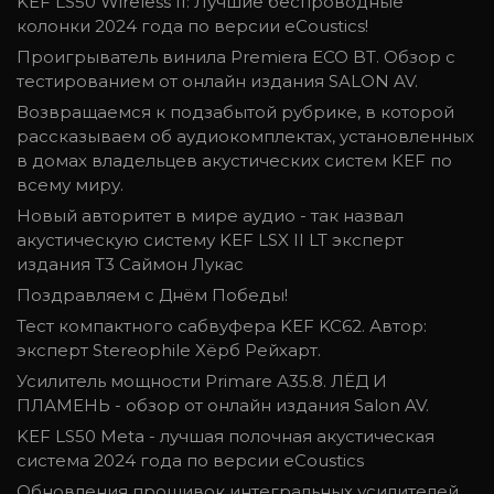
KEF LS50 Wireless II: Лучшие беспроводные
колонки 2024 года по версии eCoustics!
Проигрыватель винила Premiera ECO BT. Обзор с
тестированием от онлайн издания SALON AV.
Возвращаемся к подзабытой рубрике, в которой
рассказываем об аудиокомплектах, установленных
в домах владельцев акустических систем KEF по
всему миру.
Новый авторитет в мире аудио - так назвал
акустическую систему KEF LSX II LT эксперт
издания T3 Саймон Лукас
Поздравляем с Днём Победы!
Тест компактного сабвуфера KEF KC62. Автор:
эксперт Stereophile Хёрб Рейхарт.
Усилитель мощности Primare А35.8. ЛЁД И
ПЛАМЕНЬ - обзор от онлайн издания Salon AV.
KEF LS50 Meta - лучшая полочная акустическая
система 2024 года по версии eCoustics
Обновления прошивок интегральных усилителей