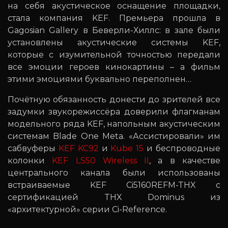
на себя акустическое оснащение площадки,
стала компания KEF. Премьера прошла в
Gagosian Gallery в Беверли-Хиллс: в зале были
установлены акустические системы KEF,
которые с изумительной точностью передали
все эмоции героев кинокартины – а фильм
этими эмоциями буквально переполнен…
Почётную обязанность донести до зрителей все
задумки звукорежиссёра доверили флагманам
модельного ряда KEF, напольным акустическим
системам Blade One Meta. «Ассистировали» им
сабвуферы
KEF KC92
и
Kube 15
и беспроводные
колонки
KEF LS50 Wireless II
, а в качестве
центрального канала были использованы
встраиваемые KEF Ci5160REFM-THX с
сертификацией THX Dominus из
«архитектурной» серии Ci-Reference.