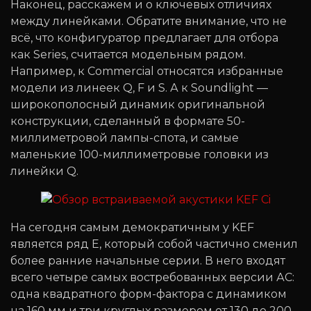
Наконец, расскажем и о ключевых отличиях
между линейками. Обратите внимание, что не
всё, что конфигуратор предлагает для отбора
как Series, считается модельным рядом.
Например, к Commercial относятся избранные
модели из линеек Q, F и S. А к Soundlight —
широкополосный динамик оригинальной
конструкции, сделанный в формате 50-
миллиметровой лампы-спота, и самые
маленькие 100-миллиметровые головки из
линейки Q.
На сегодня самым демократичным у KEF
является ряд E, который собой частично сменил
более ранние начальные серии. В него входят
всего четыре самых востребованных версии АС:
одна квадратного форм-фактора с динамиком
на 160 мм и три круглых размером от 130 до 200