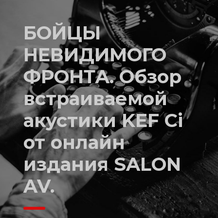
БОЙЦЫ
НЕВИДИМОГО
ФРОНТА. Обзор
встраиваемой
акустики KEF Ci
от онлайн
издания SALON
AV.