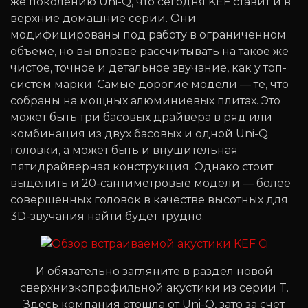
же поколению Uni-Q, что сегодня KEF ставит и в
верхние домашние серии. Они
модифицированы под работу в ограниченном
объеме, но вы вправе рассчитывать на такое же
чистое, точное и детальное звучание, как у топ-
систем марки. Самые дорогие модели — те, что
собраны на мощных алюминиевых плитах. Это
может быть три басовых драйвера в ряд или
комбинация из двух басовых и одной Uni-Q
головки, а может быть и внушительная
пятидрайверная конструкция. Однако стоит
выделить и 20-сантиметровые модели — более
совершенных головок в качестве высотных для
3D-звучания найти будет трудно.
И обязательно загляните в раздел новой
сверхнизкопрофильной акустики из серии T.
Здесь компания отошла от Uni-Q, зато за счет